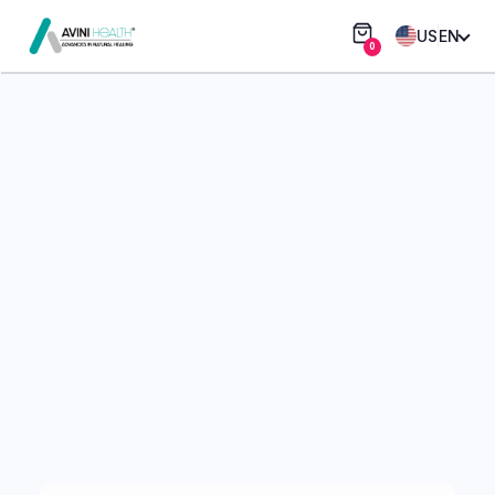
US
EN
0