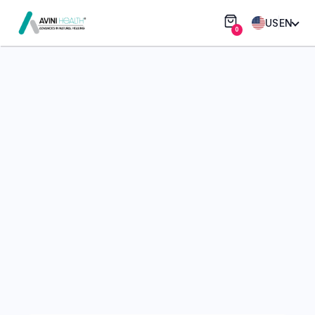
US
EN
0