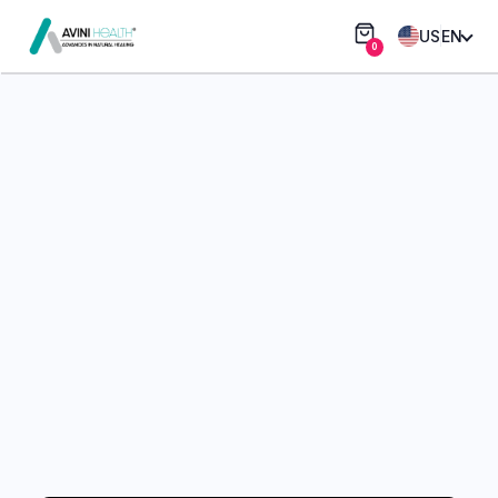
US
EN
0