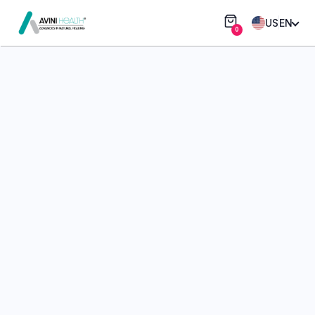
US
EN
0